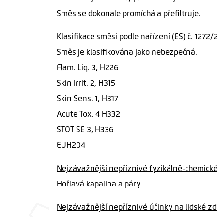
Směs se dokonale promíchá a přefiltruje.
Klasifikace směsi podle nařízení (ES) č. 1272
Směs je klasifikována jako nebezpečná.
Flam. Liq. 3, H226
Skin Irrit. 2, H315
Skin Sens. 1, H317
Acute Tox. 4 H332
STOT SE 3, H336
EUH204
Nejzávažnější nepříznivé fyzikálně-chemické
Hořlavá kapalina a páry.
Nejzávažnější nepříznivé účinky na lidské zdr