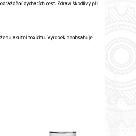
dráždění dýchacích cest. Zdraví škodlivý při
íženu akutní toxicitu. Výrobek neobsahuje