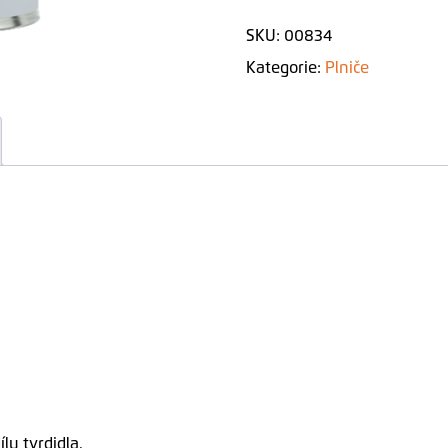
1:4
SKU:
00834
NORMAL
Kategorie:
Plniče
množství
lu tvrdidla.