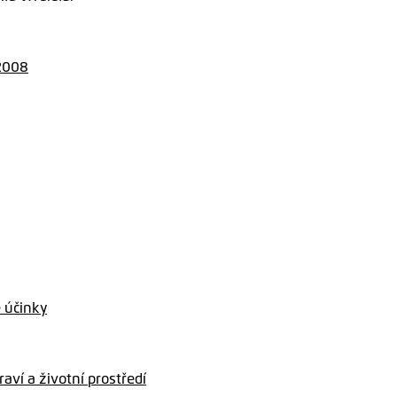
/2008
 účinky
aví a životní prostředí