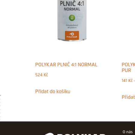
POLYKAR PLNIČ 4:1 NORMAL
POLYK
PUR
524
Kč
141
Kč
Tento
Přidat do košíku
produkt
Přidat
má
více
variant.
O nás
Možnosti