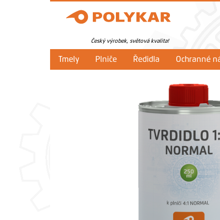
Český výrobek, světová kvalita!
Tmely
Plniče
Ředidla
Ochranné ná