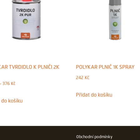
AR TVRDIDLO K PLNIČI 2K
POLYKAR PLNIČ 1K SPRAY
242
Kč
Rozpětí
–
376
Kč
Tento
cen:
Přidat do košíku
Tento
produkt
 do košíku
141 Kč
produkt
má
až
má
více
376 Kč
více
variant.
variant.
Obchodní podmínky
Možnosti