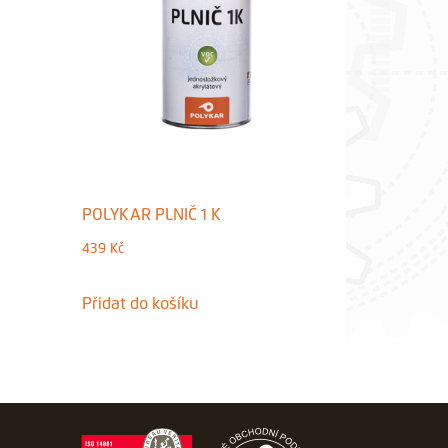
POLYKAR PLNIČ 1 K
439
Kč
Tento
Přidat do košíku
produkt
má
více
variant.
Možnosti