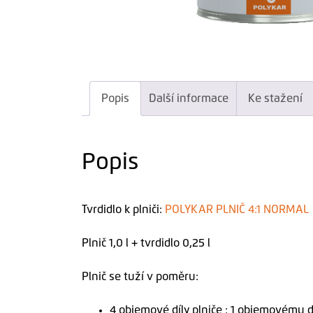
Popis
Další informace
Ke stažení
Popis
Tvrdidlo k plniči:
POLYKAR PLNIČ 4:1 NORMAL
Plnič 1,0 l + tvrdidlo 0,25 l
Plnič se tuží v poměru:
4 objemové díly plniče : 1 objemovému dí