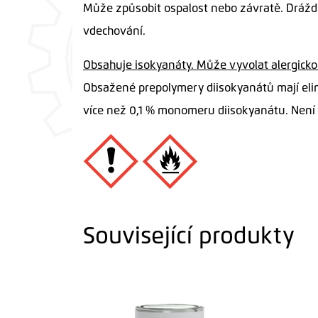
Může způsobit ospalost nebo závratě. Dráždí 
vdechování.
Obsahuje isokyanáty. Může vyvolat alergickou
Obsažené prepolymery diisokyanátů mají elim
více než 0,1 % monomeru diisokyanátu. Není
Související produkty